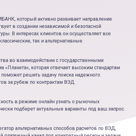
БАНК, который активно развивает направление
вует в создании независимой и безопасной
уры. В интересах клиентов он осуществляет все
лассические, так и альтернативные.
тва во взаимодействии с государственными
а «Планета», которая отвечает высоким стандартам
 поможет решить задачу поиска надежного
тов за рубеж по контрактам ВЭД.
ость в режиме онлайн узнать о рыночных
чески подберет актуальные варианты под ваш запрос.
егатор альтернативных способов расчетов по ВЭД,
й платежный канал под конкретный регион и задачи